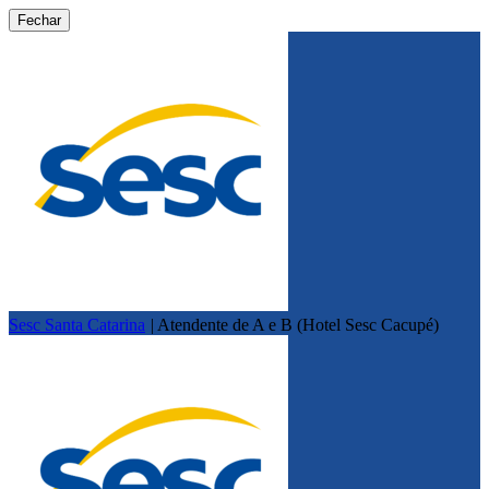
Fechar
Sesc Santa Catarina
|
Atendente de A e B (Hotel Sesc Cacupé)