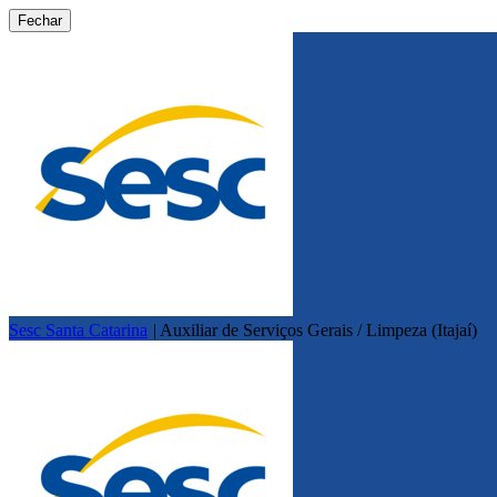
Fechar
Sesc Santa Catarina
|
Auxiliar de Serviços Gerais / Limpeza (Itajaí)