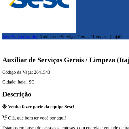
Sesc Santa Catarina
Auxiliar de Serviços Gerais / Limpeza (Itajaí)
Auxiliar de Serviços Gerais / Limpeza (Itaj
Código da Vaga: 2641543
Cidade: Itajaí, SC
Descrição
🌟 Venha fazer parte da equipe Sesc!
👋 Olá, que bom ter você por aqui!
Estamos em busca de pessoas talentosas, com energia e vontade de tr