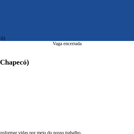
có)
Vaga encerrada
 (Chapecó)
ansformar vidas por meio do nosso trabalho.