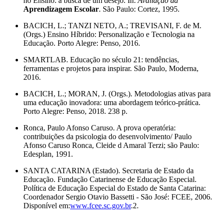
no Ensino: a busca de um desejo. In:
Avaliação da
Aprendizagem Escolar
. São Paulo: Cortez, 1995.
BACICH, L.; TANZI NETO, A.; TREVISANI, F. de M.
(Orgs.) Ensino Híbrido: Personalização e Tecnologia na
Educação. Porto Alegre: Penso, 2016.
SMARTLAB. Educação no século 21: tendências,
ferramentas e projetos para inspirar. São Paulo, Moderna,
2016.
BACICH, L.; MORAN, J. (Orgs.). Metodologias ativas para
uma educação inovadora: uma abordagem teórico-prática.
Porto Alegre: Penso, 2018. 238 p.
Ronca, Paulo Afonso Caruso. A prova operatória:
contribuições da psicologia do desenvolvimento/ Paulo
Afonso Caruso Ronca, Cleide d Amaral Terzi; são Paulo:
Edesplan, 1991.
SANTA CATARINA (Estado). Secretaria de Estado da
Educação. Fundação Catarinense de Educação Especial.
Política de Educação Especial do Estado de Santa Catarina:
Coordenador Sergio Otavio Bassetti - São José: FCEE, 2006.
Disponível em:
www.fcee.sc.gov.br
.2.