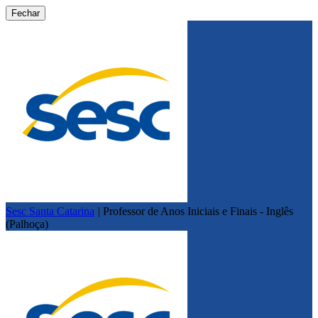
Fechar
Sesc Santa Catarina
|
Professor de Anos Iniciais e Finais - Inglês
(Palhoça)